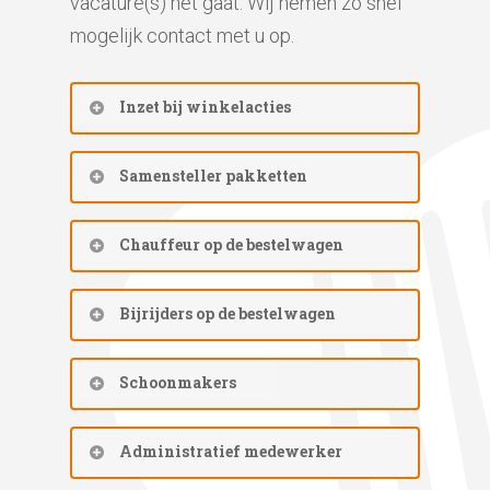
vacature(s) het gaat. Wij nemen zo snel
mogelijk contact met u op.
Inzet bij winkelacties
Tijdens de winkelactie-dagen wil jij
Samensteller pakketten
graag ingezet worden om het
winkelend publiek te vragen ons te
Samensteller pakketten
Chauffeur op de bestelwagen
steunen. In het kader van ‘vele
Het inpakken gebeurt op vaste
handen maken licht werk’ zetten we
dagen in ons pand aan de
Wij zoeken één of meerdere
Bijrijders op de bestelwagen
je 2 tot 4 uur in tijdens zo’n actiedag.
Touwslager 2 te Stadskanaal, vlak
chauffeurs voor de bestelwagen van
voor de uitgiftedag. U zorgt ervoor
Voedselbank Stadswolde. De taak
Wij zoeken één of meerdere
Schoonmakers
Jij communiceert gemakkelijk. Jij
dat de pakketten goed en
van de chauffeur is om de producten
bijrijders voor de bestelwagen van
bent representatief, beleefd,
gebalanceerd gevuld worden met
te halen bij de diverse supermarkten
Voedselbank Stadswolde. De taak
Wij zoeken mensen die ons willen
vriendelijk en durft onbekende
Administratief medewerker
houdbare en verse producten. U
en te vervoeren naar het
van de bijrijder is om samen met de
helpen bij het schoonmaken van het
mensen te vragen om een donatie