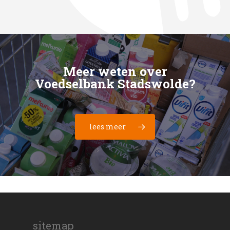
werkt samen met andere pakket-
distributiepunt. U vervoert de
chauffeur de producten te halen bij
magazijn. Het is van het grootste
Wij zoeken mensen die ons wil
(voedsel) voor de voedselbank. ‘Nee’
samenstellers onder de supervisie
samengestelde pakketten naar de
de diverse supermarkten en te
belang dat de omgeving waar
helpen bij de administratieve
horen is voor jou geen probleem,
van een bedrijfsleider. Heeft u
uitgiftepunten en helpt daar bij de
vervoeren naar het distributiepunt. U
voedsel wordt bewaard en
werkzaamheden. Een organisatie van
want ook dat hoort er bij! Jij bent ook
belangstelling voor deze vacature?
uitgifte van de pakketten. U wordt
vervoert de samengestelde
uitgegeven schoon is. Een team van
deze grootte vereist dat het één en
op zaterdagen beschikbaar (op
Vul dan het formulier hieronder in en
hierbij ondersteund door een
pakketten van het distributiepunt
schoonmakers kan dit realiseren.
ander goed wordt bijgehouden. U
Meer weten over
afspraak).
vermeld er ‘samensteller pakketten’
bijrijder. Heeft u ervaring met het
naar de uitgiftepunten en helpt daar
Voedselbank Stadswolde?
Heeft u plezier aan het schoonmaken
houdt voor ons de
bij.
rijden met een bestelbus en heeft u
bij de uitgifte van de pakketten. U
en schoonhouden van objecten? Dan
klantenadministratie bij. Het
bovendien een geldig rijbewijs
heeft voor deze vrijwilligerstaak
zoeken wij u!
inschrijven en het toetsen van
voornaam
hiervoor? Dan bent u de vrijwilliger
geen rijbewijs nodig. Heeft u
lees meer
klantgegevens zijn daar onderdelen
die wij zoeken!
belangstelling voor deze vacature?
Heeft u belangstelling voor deze
van. Heeft u ervaring met
Reageer dan via onderstaand
vacature? Reageer dan via
achternaam
administratief werk en kunt u goed
Interesse? Vul dan onderstaand
formulier en vermeld er ‘bijrijder
onderstaand formulier en vermeld er
overweg met de computer? Dan
formulier in en vermeld er ‘chauffeur
bestelbus’ bij.
‘schoonmaker’ bij.
zoeken wij u! Heeft u belangstelling
e-mailadres
bestelbus’ bij.
voor deze vacature? Reageer dan via
voornaam
voornaam
onderstaand formulier en vermeld er
sitemap
voornaam